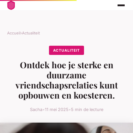
Accueil
›
Actualiteit
ACTUALITEIT
Ontdek hoe je sterke en
duurzame
vriendschapsrelaties kunt
opbouwen en koesteren.
Sacha
•
11 mei 2025
•
5 min de lecture