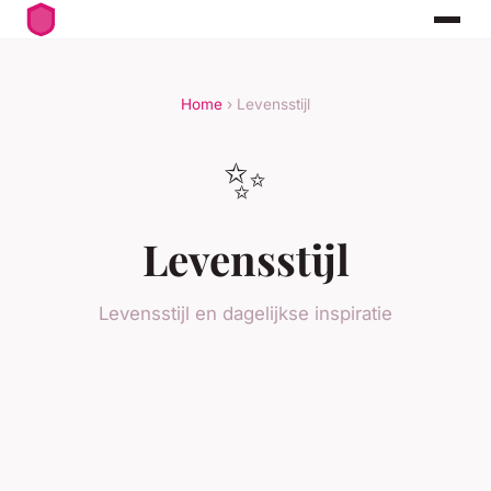
Home
› Levensstijl
✨
Levensstijl
Levensstijl en dagelijkse inspiratie